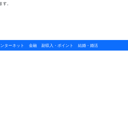
ます。
インターネット
金融
副収入・ポイント
結婚・婚活