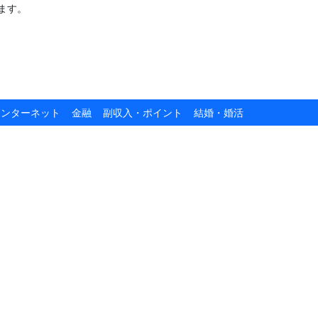
ます。
インターネット
金融
副収入・ポイント
結婚・婚活