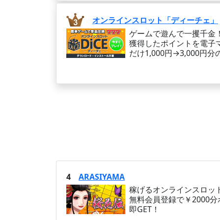
オンラインスロット「ディーチェ」
ゲームで遊んで一攫千金
獲得したポイントを電子
だけ1,000円→3,00
4
ARASIYAMA
稼げるオンラインスロット
無料会員登録で￥2000
即GET！