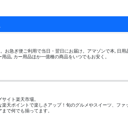
ム
式サイト。お急ぎ便ご利用で当日・翌日にお届け。アマゾンで本, 日用品
ビー用品, カー用品ほか一億種の商品をいつでもお安く。
グサイト楽天市場。
な楽天ポイントで楽しさアップ！旬のグルメやスイーツ、ファ
アまで何でも揃ってます。