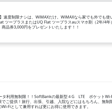
！】速度制限ナシは、WiMAXだけ。WiMAXなら家でも外でも使
at ツープラスまたはUQ Flat ツープラスauスマホ割（2年/4年
商品券3,000円をプレゼントいたします！！
データ利用無制限！！SoftBankの最新型４G LTE ポケットWi-F
限でご提供！旅行、出張、引越、入院などにはもちろん、無制
Wi-Fiとして兼用すれば更にお得に使用できます。