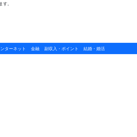
ます。
インターネット
金融
副収入・ポイント
結婚・婚活