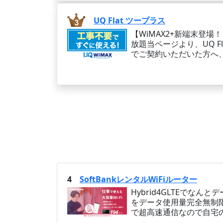
UQ Flat ツープラス
【WiMAX2+新端末登場
放題当ページより、UQ Fl
でご契約いただいた方へ、
4
SoftBankレンタルWiFiルーター
Hybrid4GLTEでなんと
をデータ使用量完全無制
で超高速通信なので自宅の